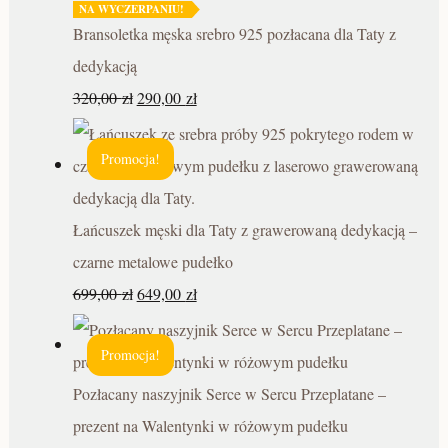
NA WYCZERPANIU!
Bransoletka męska srebro 925 pozłacana dla Taty z
dedykacją
320,00
zł
290,00
zł
Promocja!
Łańcuszek męski dla Taty z grawerowaną dedykacją –
czarne metalowe pudełko
699,00
zł
649,00
zł
Promocja!
Pozłacany naszyjnik Serce w Sercu Przeplatane –
prezent na Walentynki w różowym pudełku