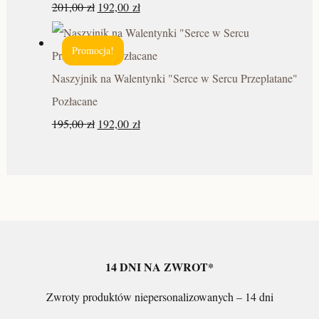
201,00
zł
192,00
zł
Promocja!
Naszyjnik na Walentynki "Serce w Sercu Przeplatane"
Pozłacane
195,00
zł
192,00
zł
14 DNI NA ZWROT*
Zwroty produktów niepersonalizowanych – 14 dni