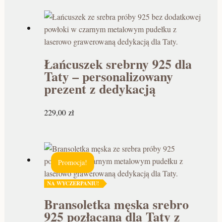
.
.
.
.
z
z
z
z
ł
ł
ł
ł
.
.
.
.
Łańcuszek srebrny 925 dla
Taty – personalizowany
prezent z dedykacją
229,00
zł
Promocja!
NA WYCZERPANIU!
Bransoletka męska srebro
925 pozłacana dla Taty z