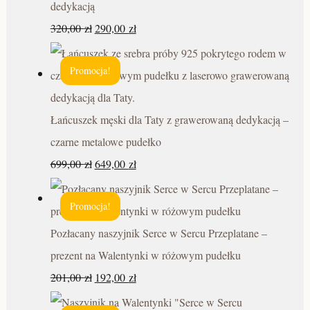
dedykacją
320,00
zł
290,00
zł
Promocja!
Łańcuszek męski dla Taty z grawerowaną dedykacją –
czarne metalowe pudełko
699,00
zł
649,00
zł
Promocja!
Pozłacany naszyjnik Serce w Sercu Przeplatane –
prezent na Walentynki w różowym pudełku
201,00
zł
192,00
zł