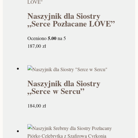
.
.
.
.
wyjątkowych, wzruszających prezentów z dedykacją!
Naszyjnik dla Siostry
z
z
z
z
Może Cię zainteresować:
Naszyjnik dla wnuczki
„Serce Pozłacane LOVE”
ł
ł
ł
ł
.
.
.
.
5.00
Oceniono
na 5
187,00
zł
Naszyjnik dla Siostry
„Serce w Sercu”
184,00
zł