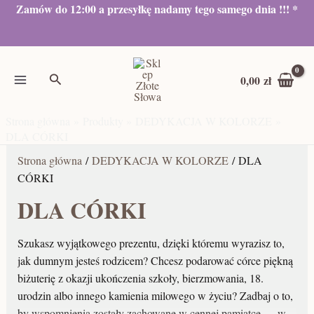
Przejdź
Zamów do 12:00 a przesyłkę nadamy tego samego dnia !!! *
Posortowane
P
P
P
P
A
A
A
A
do
według
i
i
i
i
k
k
k
k
treści
popularności
e
e
e
e
t
t
t
t
Szukaj
r
r
r
r
u
u
u
u
0,00
zł
w
w
w
w
a
a
a
a
Strona główna
Produkty
DEDYKACJA W KOLORZE
o
o
o
o
l
l
l
l
DLA CÓRKI
t
t
t
t
n
n
n
n
Strona główna
/
DEDYKACJA W KOLORZE
/ DLA
n
n
n
n
a
a
a
a
CÓRKI
a
a
a
a
c
c
c
c
DLA CÓRKI
c
c
c
c
e
e
e
e
e
e
e
e
n
n
n
n
Szukasz wyjątkowego prezentu, dzięki któremu wyrazisz to,
n
n
n
n
a
a
a
a
jak dumnym jesteś rodzicem? Chcesz podarować córce piękną
biżuterię z okazji ukończenia szkoły, bierzmowania, 18.
a
a
a
a
w
w
w
w
urodzin albo innego kamienia milowego w życiu? Zadbaj o to,
w
w
w
w
y
y
y
y
by wspomnienia zostały zachowane w cennej pamiątce — w