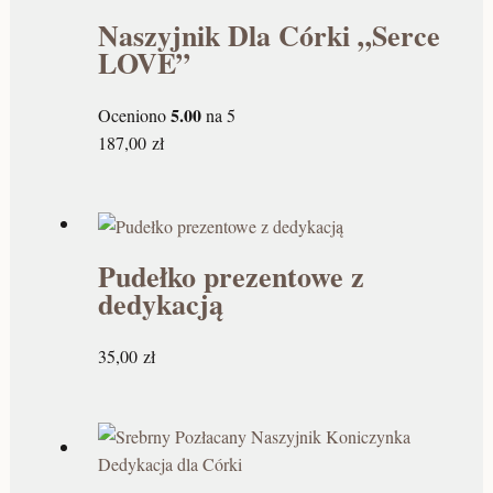
.
.
.
.
pamiątkowego z ważnego wydarzenia. Gwarantujemy
Naszyjnik Dla Córki „Serce
zadowolenie z pięknej, srebrnej biżuterii oraz łzy wzruszenia!
z
z
z
z
LOVE”
ł
ł
ł
ł
Może Cię zainteresować:
Naszyjnik dla dziewczyny na
5.00
Oceniono
na 5
urodziny
.
.
.
.
187,00
zł
Pudełko prezentowe z
dedykacją
35,00
zł