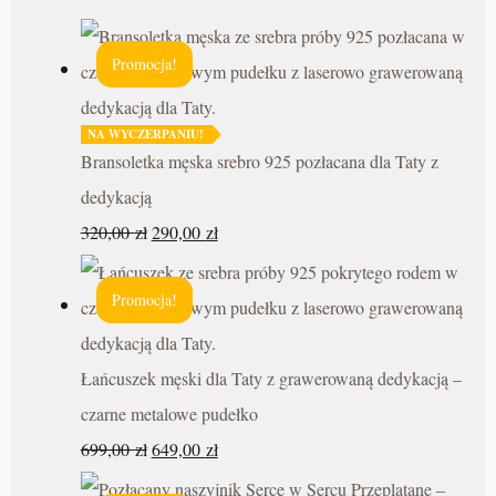
Promocja!
NA WYCZERPANIU!
Bransoletka męska srebro 925 pozłacana dla Taty z
dedykacją
320,00
zł
290,00
zł
Promocja!
Łańcuszek męski dla Taty z grawerowaną dedykacją –
czarne metalowe pudełko
699,00
zł
649,00
zł