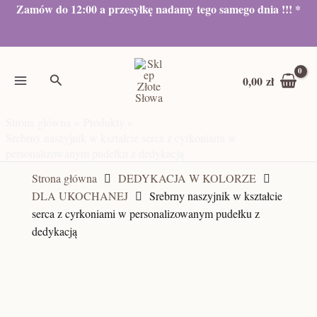
Przejdź
Zamów do 12:00 a przesyłkę nadamy tego samego dnia !!! *
do
treści
Szukaj
0,00
zł
Strona główna
Produkty
Srebrny naszyjnik w kształcie serca z cyrkoniami w
personalizowanym pudełku z dedykacją
Strona główna
DEDYKACJA W KOLORZE
DLA UKOCHANEJ
Srebrny naszyjnik w kształcie
serca z cyrkoniami w personalizowanym pudełku z
dedykacją