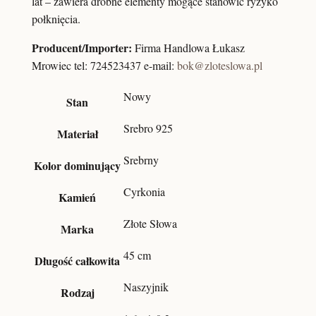
lat – zawiera drobne elementy mogące stanowić ryzyko
połknięcia.
Producent/Importer:
Firma Handlowa Łukasz
Mrowiec tel: 724523437 e-mail:
bok@zloteslowa.pl
Nowy
Stan
Srebro 925
Materiał
Srebrny
Kolor dominujący
Cyrkonia
Kamień
Złote Słowa
Marka
45 cm
Długość całkowita
Naszyjnik
Rodzaj